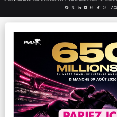
Facebook
X
Linkedin
YouTube
Instagram
TikTok
Whats
AC