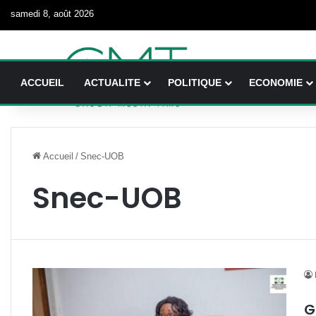
samedi 8, août 2026
ACCUEIL
ACTUALITE
POLITIQUE
ECONOMIE
Accueil
/
Snec-UOB
Snec-UOB
G