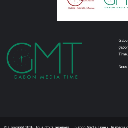
Gabon
gabo
Time.
Nous 
© Copyright 2026, Tous droits réservés |
Gabon Media Time
/ Un media 