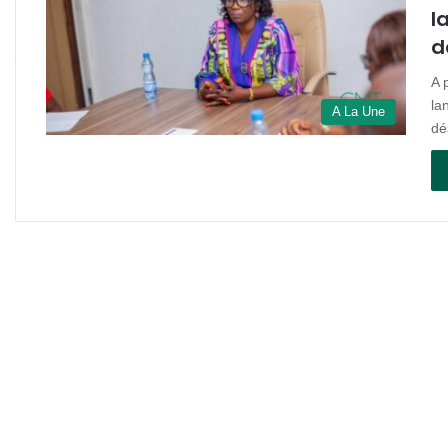
l
d
A 
la
A La Une
dé