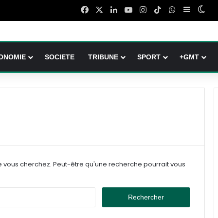
Facebook
X
Linkedin
YouTube
Instagram
TikTok
WhatsApp
Sidebar 
Swi
ONOMIE
SOCIETE
TRIBUNE
SPORT
+GMT
e vous cherchez. Peut-être qu'une recherche pourrait vous
Rechercher :