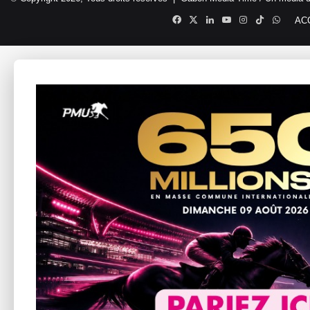
Facebook
X
Linkedin
YouTube
Instagram
TikTok
Whats
AC