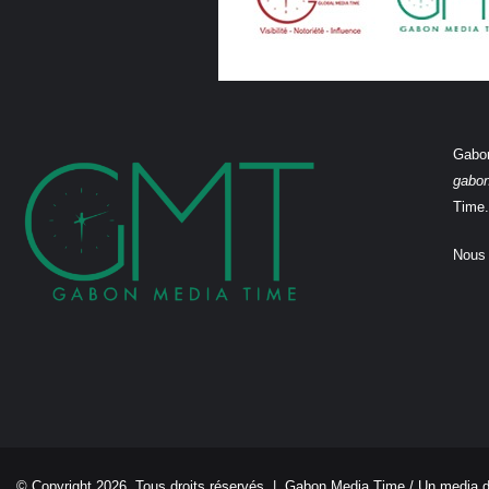
Gabon
gabo
Time.
Nous 
© Copyright 2026, Tous droits réservés |
Gabon Media Time
/ Un media 