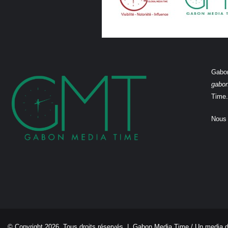
Gabon
gabo
Time.
Nous 
© Copyright 2026, Tous droits réservés |
Gabon Media Time
/ Un media 