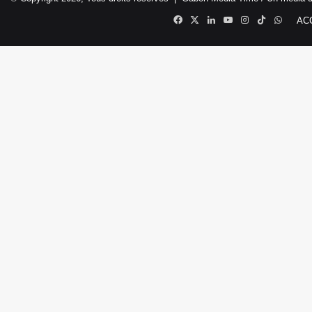
Facebook
X
Linkedin
YouTube
Instagram
TikTok
Whats
AC