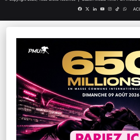
Facebook
X
Linkedin
YouTube
Instagram
TikTok
Whats
AC