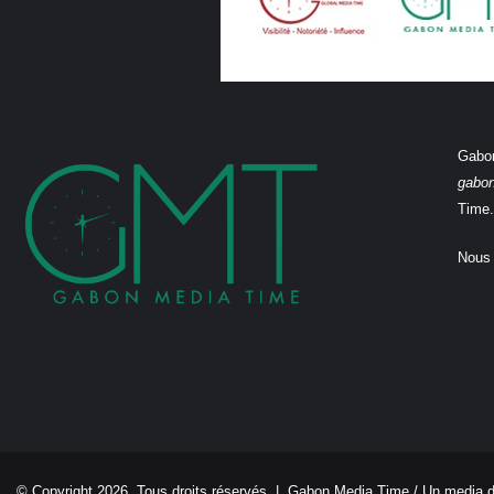
Gabon
gabo
Time.
Nous 
© Copyright 2026, Tous droits réservés |
Gabon Media Time
/ Un media 