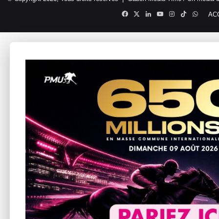
Facebook
X
Linkedin
YouTube
Instagram
TikTok
Whats
AC