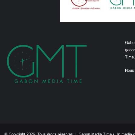
Gabon
gabo
Time.
Nous 
© Copyright 2026, Tous droits réservés |
Gabon Media Time
/ Un media 