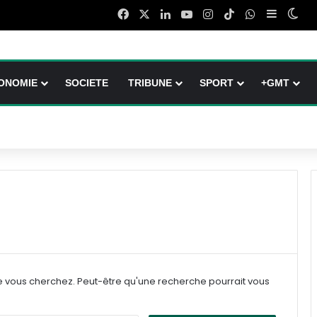
Facebook
X
Linkedin
YouTube
Instagram
TikTok
WhatsApp
Sidebar 
Swi
ONOMIE
SOCIETE
TRIBUNE
SPORT
+GMT
e vous cherchez. Peut-être qu'une recherche pourrait vous