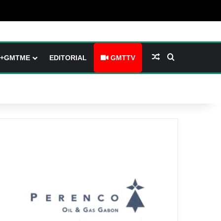
(barre latérale)
tch skin
Article Aléatoire
Rechercher
+GMTME
EDITORIAL
GMTTV