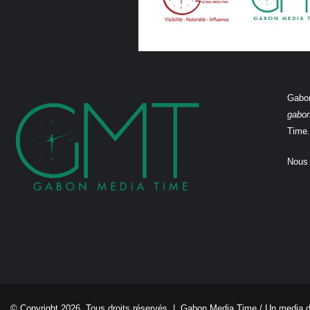
Gabon
gabo
Time.
Nous 
© Copyright 2026, Tous droits réservés |
Gabon Media Time
/ Un media 