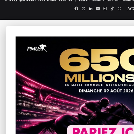
Facebook
X
Linkedin
YouTube
Instagram
TikTok
Whats
AC