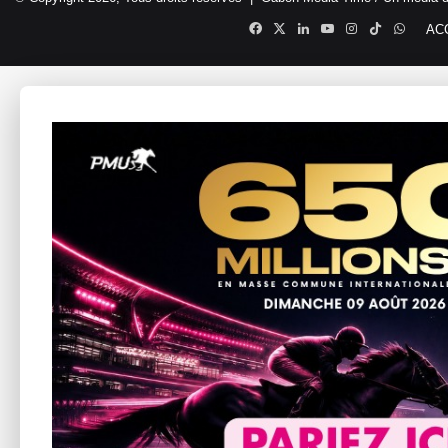
Facebook
X
Linkedin
YouTube
Instagram
TikTok
Whats
AC