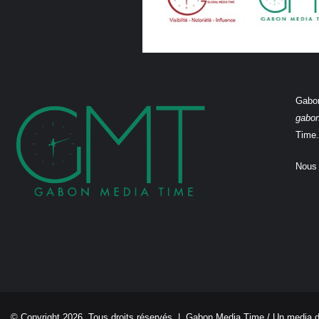
Gabon
gabo
Time.
Nous 
© Copyright 2026, Tous droits réservés |
Gabon Media Time
/ Un media 