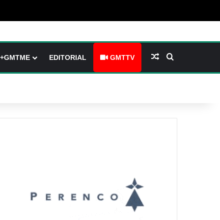
barre latérale)
ch skin
Article Aléatoire
Rechercher
+GMTME
EDITORIAL
GMTTV