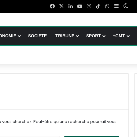
Facebook
X
Linkedin
YouTube
Instagram
TikTok
WhatsApp
Sidebar (
Swit
ONOMIE
SOCIETE
TRIBUNE
SPORT
+GMT
e vous cherchez. Peut-être qu'une recherche pourrait vous