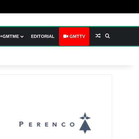
(barre latérale)
tch skin
Article Aléatoire
Rechercher
+GMTME
EDITORIAL
GMTTV