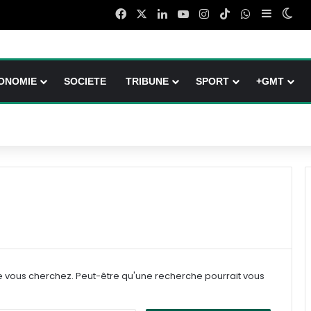
Facebook
X
Linkedin
YouTube
Instagram
TikTok
WhatsApp
Sidebar 
Swi
ONOMIE
SOCIETE
TRIBUNE
SPORT
+GMT
e vous cherchez. Peut-être qu'une recherche pourrait vous