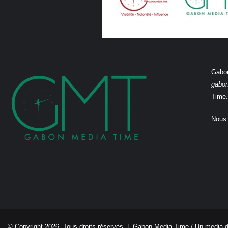
Gabon
gabo
Time.
Nous 
© Copyright 2026, Tous droits réservés |
Gabon Media Time
/ Un media 