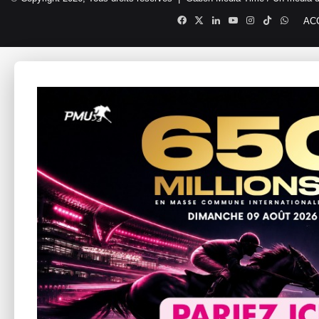
Facebook
X
Linkedin
YouTube
Instagram
TikTok
Whats
AC