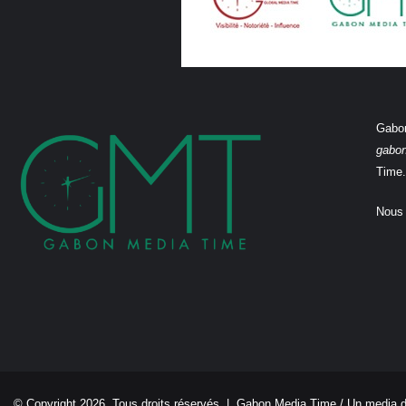
Gabon
gabo
Time.
Nous 
© Copyright 2026, Tous droits réservés |
Gabon Media Time
/ Un media 