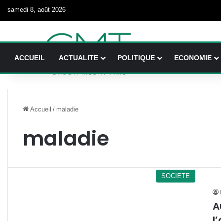
samedi 8, août 2026
ACCUEIL
ACTUALITE
POLITIQUE
ECONOMIE
Accueil
/
maladie
maladie
SOCIETE
A
l