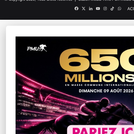
Facebook
X
Linkedin
YouTube
Instagram
TikTok
Whats
AC