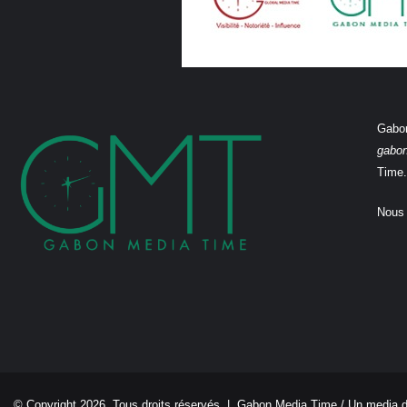
Gabon
gabo
Time.
Nous 
© Copyright 2026, Tous droits réservés |
Gabon Media Time
/ Un media 