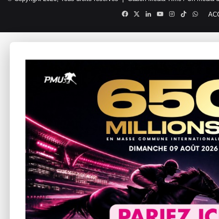
Facebook
X
Linkedin
YouTube
Instagram
TikTok
Whats
AC