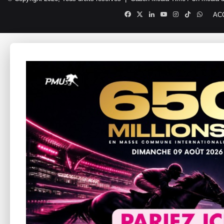
Facebook
X
Linkedin
YouTube
Instagram
TikTok
Whats
AC