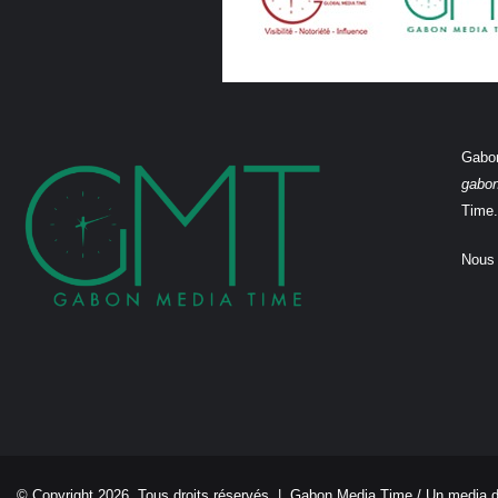
Gabon
gabo
Time.
Nous 
© Copyright 2026, Tous droits réservés |
Gabon Media Time
/ Un media 