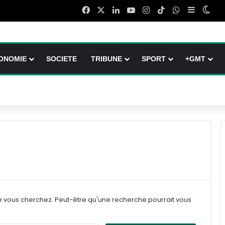
Facebook
X
Linkedin
YouTube
Instagram
TikTok
WhatsApp
Sidebar (
Swit
ONOMIE
SOCIETE
TRIBUNE
SPORT
+GMT
e vous cherchez. Peut-être qu'une recherche pourrait vous