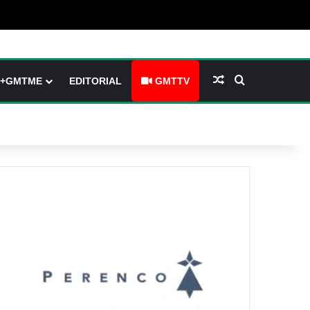
barre latérale)
ch skin
Article Aléatoire
Rechercher
+GMTME
EDITORIAL
GMTTV