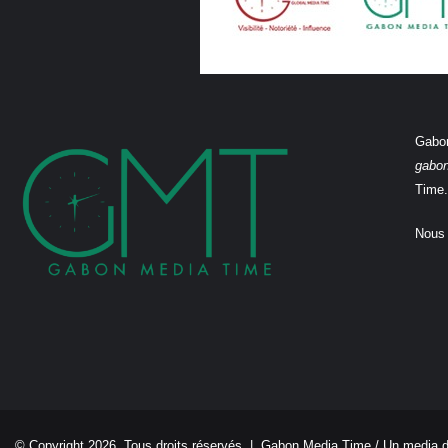
Gabon
gabo
Time.
Nous 
© Copyright 2026, Tous droits réservés |
Gabon Media Time
/ Un media 