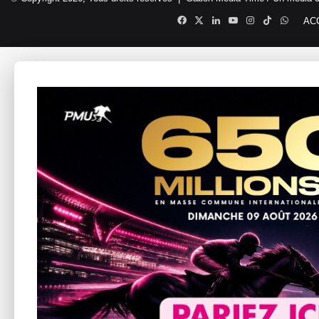
Facebook
X
Linkedin
YouTube
Instagram
TikTok
Whats
AC