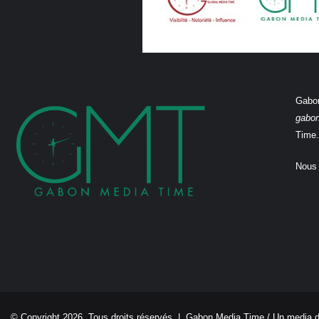
Gabon
gabo
Time.
Nous 
© Copyright 2026, Tous droits réservés |
Gabon Media Time
/ Un media 