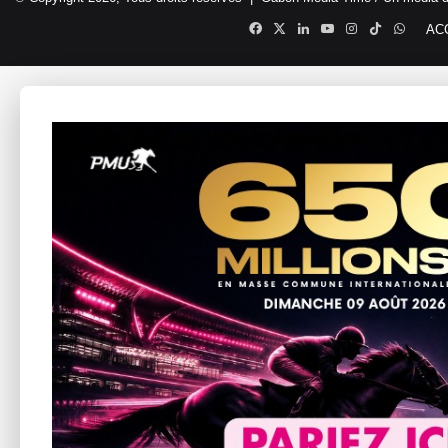
Facebook
X
Linkedin
YouTube
Instagram
TikTok
Whats
AC