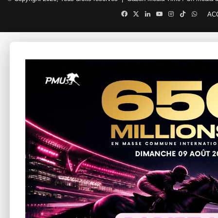
Facebook
X
Linkedin
YouTube
Instagram
TikTok
Whats
AC