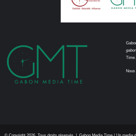
Gabon
gabo
Time.
Nous 
© Copyright 2026, Tous droits réservés |
Gabon Media Time
/ Un media 