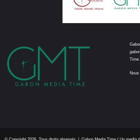
Gabon
gabo
Time.
Nous 
© Copyright 2026, Tous droits réservés |
Gabon Media Time
/ Un media 