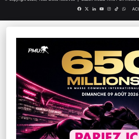
Facebook
X
Linkedin
YouTube
Instagram
TikTok
Whats
AC