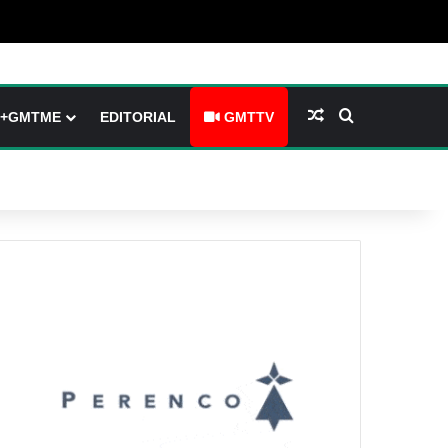
arre latérale)
h skin
Article Aléatoire
Rechercher
+GMTME
EDITORIAL
GMTTV