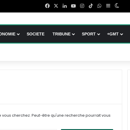
Facebook
X
Linkedin
YouTube
Instagram
TikTok
WhatsApp
Sidebar (b
Switc
ONOMIE
SOCIETE
TRIBUNE
SPORT
+GMT
e vous cherchez. Peut-être qu'une recherche pourrait vous