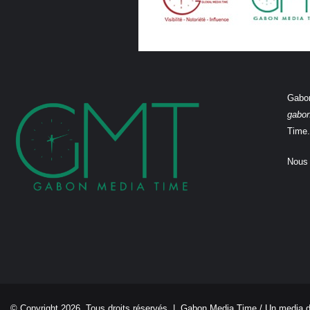
Gabon
gabo
Time.
Nous 
© Copyright 2026, Tous droits réservés |
Gabon Media Time
/ Un media 