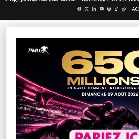
Facebook
X
Linkedin
YouTube
Instagram
TikTok
Whats
AC