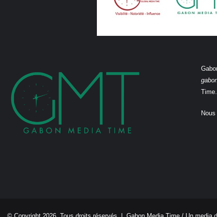
Gabon
gabo
Time.
Nous 
© Copyright 2026, Tous droits réservés |
Gabon Media Time
/ Un media 