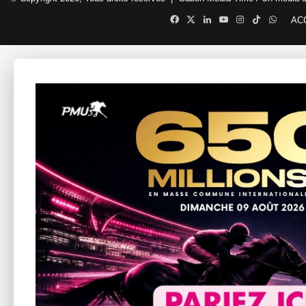
Facebook
X
Linkedin
YouTube
Instagram
TikTok
Whats
AC