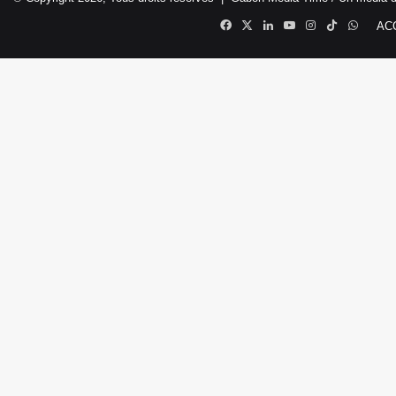
Facebook
X
Linkedin
YouTube
Instagram
TikTok
Whats
AC