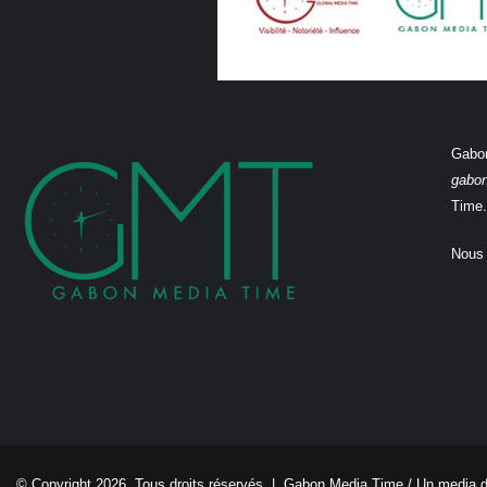
Gabon
gabo
Time.
Nous 
© Copyright 2026, Tous droits réservés |
Gabon Media Time
/ Un media 