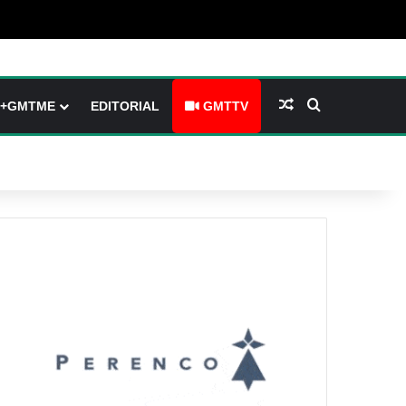
arre latérale)
h skin
Article Aléatoire
Rechercher
+GMTME
EDITORIAL
GMTTV