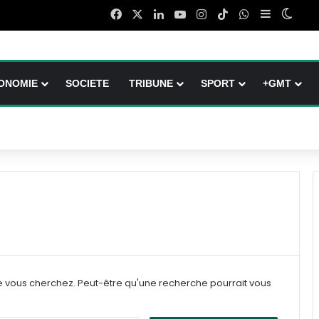
Facebook
X
Linkedin
YouTube
Instagram
TikTok
WhatsApp
Sidebar (b
Switc
ONOMIE
SOCIETE
TRIBUNE
SPORT
+GMT
e vous cherchez. Peut-être qu'une recherche pourrait vous