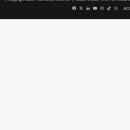
Facebook
X
Linkedin
YouTube
Instagram
TikTok
Whats
AC