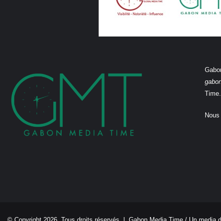
Gabon
gabo
Time.
Nous 
© Copyright 2026, Tous droits réservés |
Gabon Media Time
/ Un media 