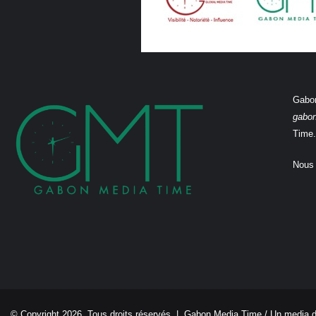
Gabon
gabo
Time.
Nous 
© Copyright 2026, Tous droits réservés |
Gabon Media Time
/ Un media 