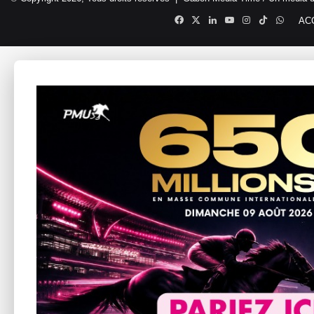
Facebook
X
Linkedin
YouTube
Instagram
TikTok
Whats
AC