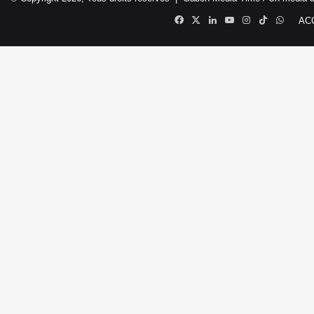
Facebook
X
Linkedin
YouTube
Instagram
TikTok
Whats
AC