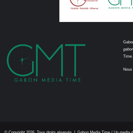
Gabon
gabo
Time.
Nous 
© Copyright 2026, Tous droits réservés |
Gabon Media Time
/ Un media 