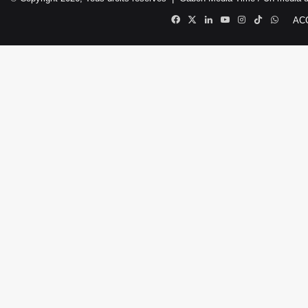
Facebook
X
Linkedin
YouTube
Instagram
TikTok
Whats
AC