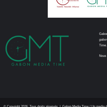
Gabon
gabo
Time.
Nous 
© Copyright 2026, Tous droits réservés |
Gabon Media Time
/ Un media 