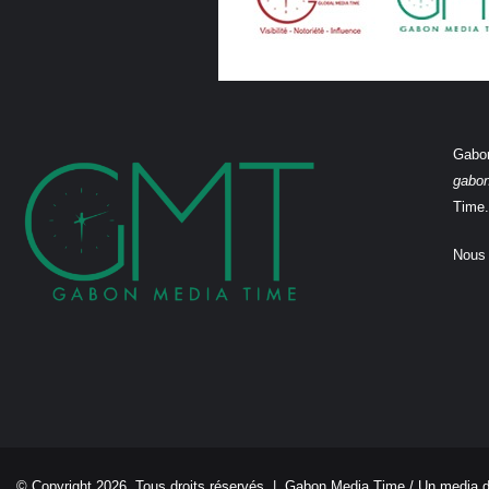
Gabon
gabo
Time.
Nous 
© Copyright 2026, Tous droits réservés |
Gabon Media Time
/ Un media 