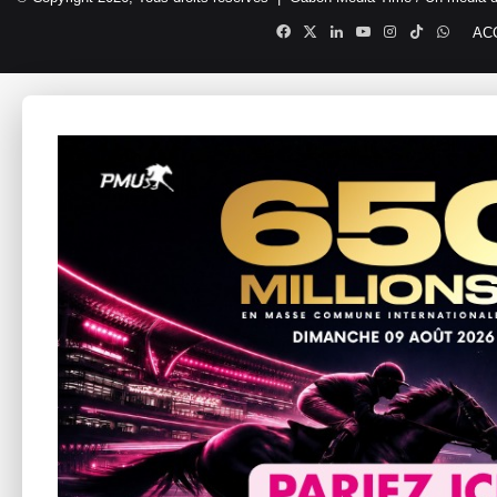
Facebook
X
Linkedin
YouTube
Instagram
TikTok
Whats
AC