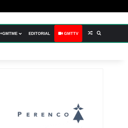
 (barre latérale)
tch skin
Article Aléatoire
Rechercher
+GMTME
EDITORIAL
GMTTV