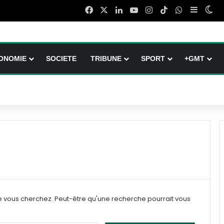
Facebook
X
Linkedin
YouTube
Instagram
TikTok
WhatsApp
Sidebar
Swi
ONOMIE
SOCIETE
TRIBUNE
SPORT
+GMT
e vous cherchez. Peut-être qu'une recherche pourrait vous