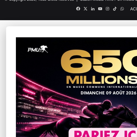
Facebook
X
Linkedin
YouTube
Instagram
TikTok
Whats
AC