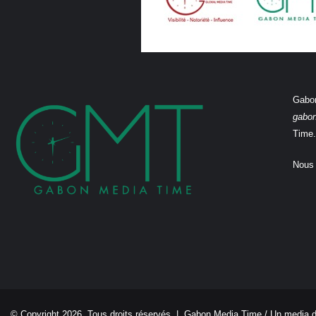
Gabon
gabo
Time.
Nous 
© Copyright 2026, Tous droits réservés |
Gabon Media Time
/ Un media 