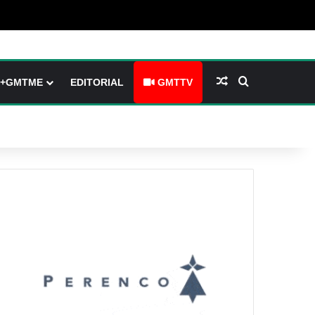
barre latérale)
ch skin
Article Aléatoire
Rechercher
+GMTME
EDITORIAL
GMTTV