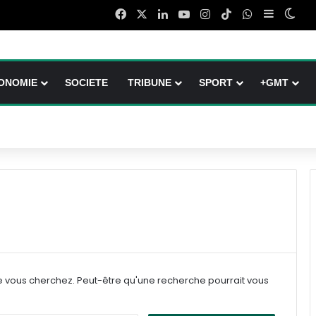
Facebook
X
Linkedin
YouTube
Instagram
TikTok
WhatsApp
Sidebar (
Swit
ONOMIE
SOCIETE
TRIBUNE
SPORT
+GMT
e vous cherchez. Peut-être qu'une recherche pourrait vous