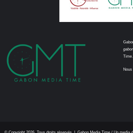
Gabon
gabo
Time.
Nous 
© Copyright 2026, Tous droits réservés |
Gabon Media Time
/ Un media 