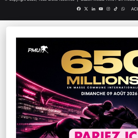
Facebook
X
Linkedin
YouTube
Instagram
TikTok
Whats
AC