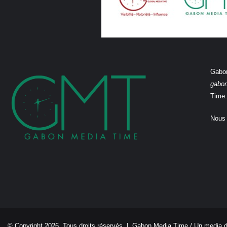
Gabon
gabo
Time.
Nous 
© Copyright 2026, Tous droits réservés |
Gabon Media Time
/ Un media 