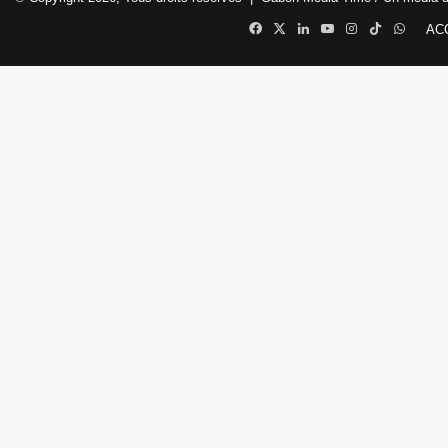
Facebook
X
Linkedin
YouTube
Instagram
TikTok
Whats
AC