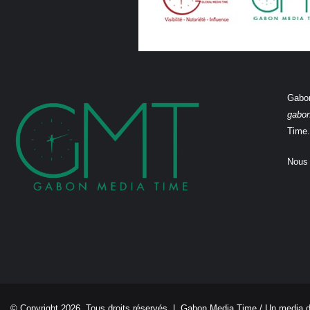
Gabon
gabo
Time.
Nous 
© Copyright 2026, Tous droits réservés |
Gabon Media Time
/ Un media 