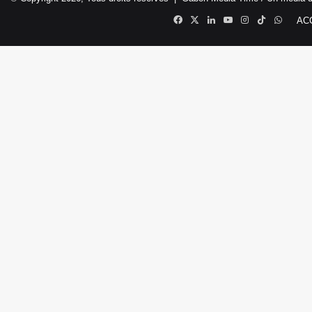
Facebook
X
Linkedin
YouTube
Instagram
TikTok
Whats
AC