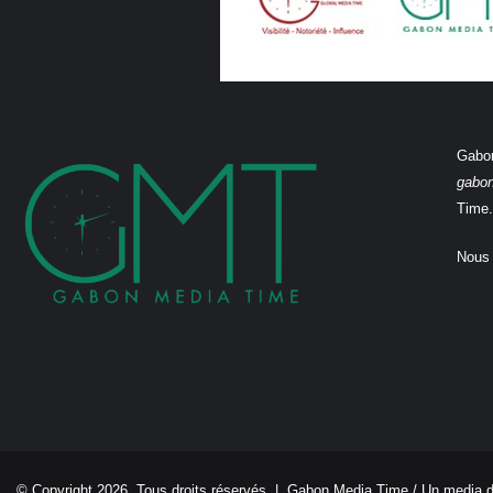
Gabon
gabo
Time.
Nous 
© Copyright 2026, Tous droits réservés |
Gabon Media Time
/ Un media 