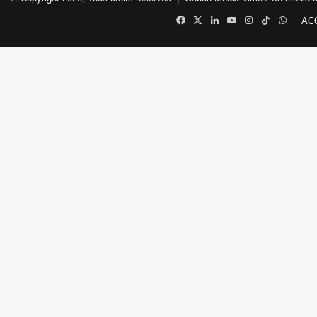
Facebook
X
Linkedin
YouTube
Instagram
TikTok
Whats
AC