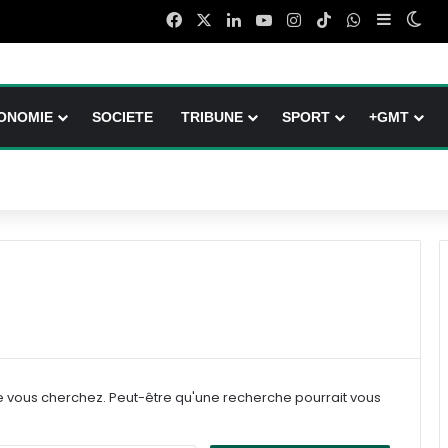
Facebook
X
Linkedin
YouTube
Instagram
TikTok
WhatsApp
Sidebar 
Swi
ONOMIE
SOCIETE
TRIBUNE
SPORT
+GMT
e vous cherchez. Peut-être qu'une recherche pourrait vous