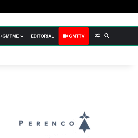
(barre latérale)
tch skin
Article Aléatoire
Rechercher
+GMTME
EDITORIAL
GMTTV