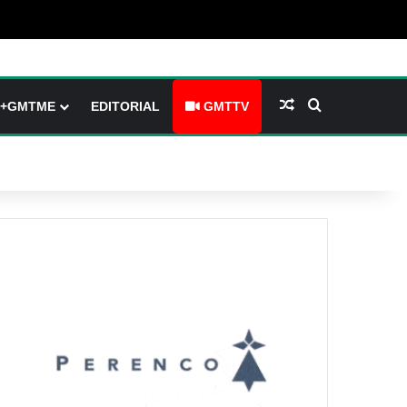
 (barre latérale)
tch skin
Article Aléatoire
Rechercher
+GMTME
EDITORIAL
GMTTV