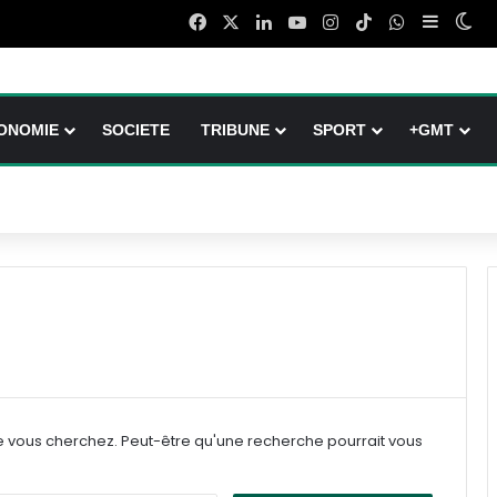
Facebook
X
Linkedin
YouTube
Instagram
TikTok
WhatsApp
Sidebar
Swi
ONOMIE
SOCIETE
TRIBUNE
SPORT
+GMT
e vous cherchez. Peut-être qu'une recherche pourrait vous