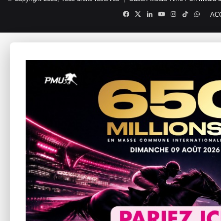
Facebook
X
Linkedin
YouTube
Instagram
TikTok
Whats
AC