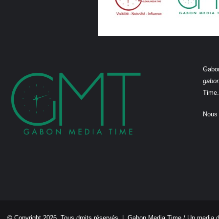
Gabon
gabo
Time.
Nous 
© Copyright 2026, Tous droits réservés |
Gabon Media Time
/ Un media 