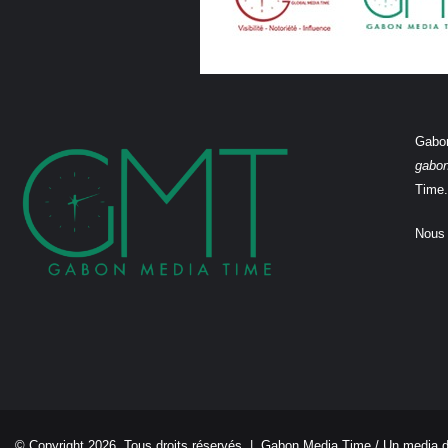
Gabon
gabo
Time.
Nous 
© Copyright 2026, Tous droits réservés |
Gabon Media Time
/ Un media 