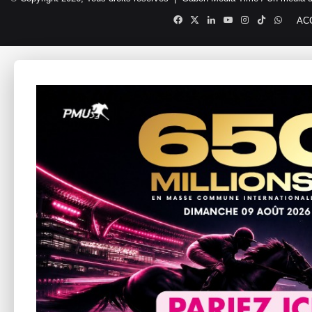
Facebook
X
Linkedin
YouTube
Instagram
TikTok
Whats
AC