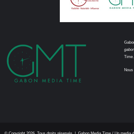
Gabon
gabo
Time.
Nous 
© Copyright 2026, Tous droits réservés |
Gabon Media Time
/ Un media 