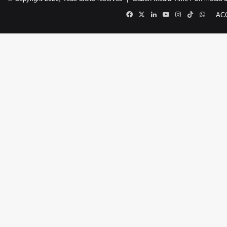
Facebook
X
Linkedin
YouTube
Instagram
TikTok
Whats
AC