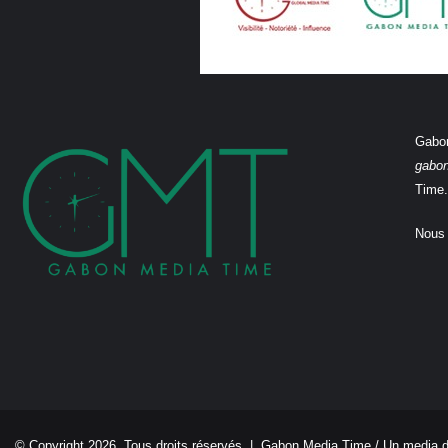
Gabon
gabo
Time.
Nous 
© Copyright 2026, Tous droits réservés |
Gabon Media Time
/ Un media 