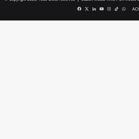
Facebook
X
Linkedin
YouTube
Instagram
TikTok
Whats
AC