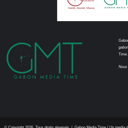
Gabon
gabo
Time.
Nous 
© Copyright 2026, Tous droits réservés |
Gabon Media Time
/ Un media 