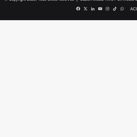
Facebook
X
Linkedin
YouTube
Instagram
TikTok
Whats
AC