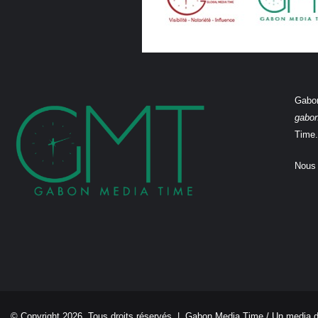
Gabon
gabo
Time.
Nous 
© Copyright 2026, Tous droits réservés |
Gabon Media Time
/ Un media 