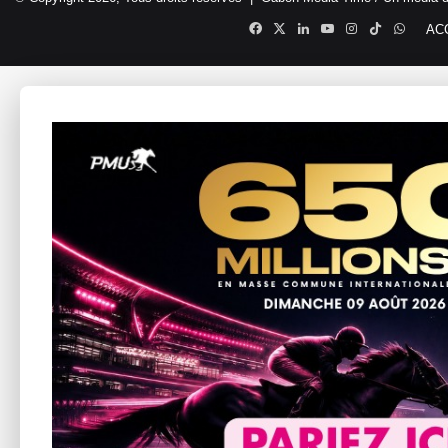
Facebook
X
Linkedin
YouTube
Instagram
TikTok
Whats
AC