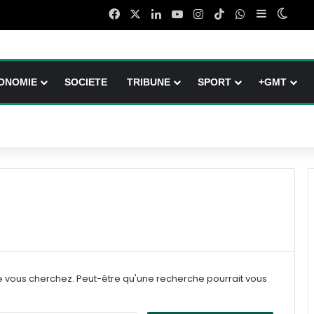
Facebook
X
Linkedin
YouTube
Instagram
TikTok
WhatsApp
Sidebar (b
Switc
ONOMIE
SOCIETE
TRIBUNE
SPORT
+GMT
e vous cherchez. Peut-être qu'une recherche pourrait vous