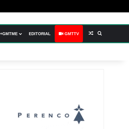
arre latérale)
h skin
Article Aléatoire
Rechercher
+GMTME
EDITORIAL
GMTTV