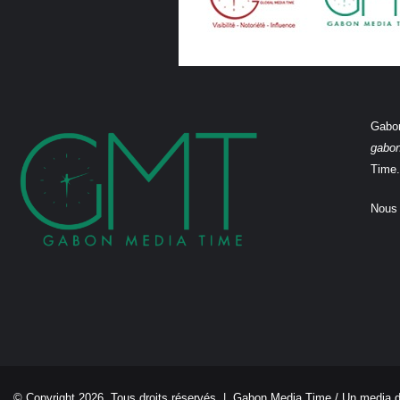
Gabon
gabo
Time.
Nous 
© Copyright 2026, Tous droits réservés |
Gabon Media Time
/ Un media 