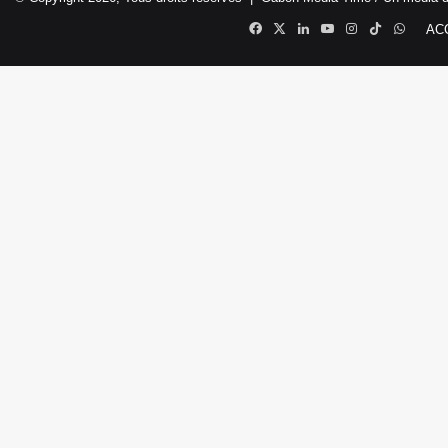
Facebook
X
Linkedin
YouTube
Instagram
TikTok
Whats
AC